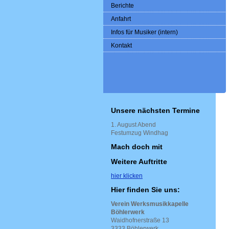
Berichte
Anfahrt
Infos für Musiker (intern)
Kontakt
Unsere nächsten Termine
1. August Abend
Festumzug Windhag
Mach doch mit
Weitere Auftritte
hier klicken
Hier finden Sie uns:
Verein Werksmusikkapelle
Böhlerwerk
Waidhofnerstraße 13
3333 Böhlerwerk