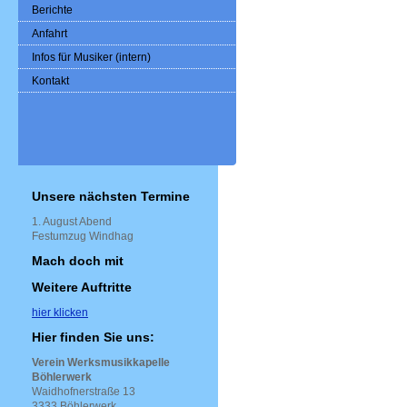
Berichte
Anfahrt
Infos für Musiker (intern)
Kontakt
Unsere nächsten Termine
1. August Abend
Festumzug Windhag
Mach doch mit
Weitere Auftritte
hier klicken
Hier finden Sie uns:
Verein Werksmusikkapelle
Böhlerwerk
Waidhofnerstraße 13
3333 Böhlerwerk