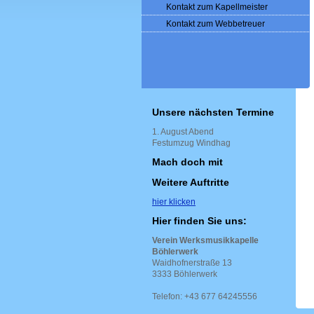
Kontakt zum Kapellmeister
Kontakt zum Webbetreuer
Unsere nächsten Termine
1. August Abend
Festumzug Windhag
Mach doch mit
Weitere Auftritte
hier klicken
Hier finden Sie uns:
Verein Werksmusikkapelle
Böhlerwerk
Waidhofnerstraße 13
3333 Böhlerwerk
Telefon: +43 677 64245556