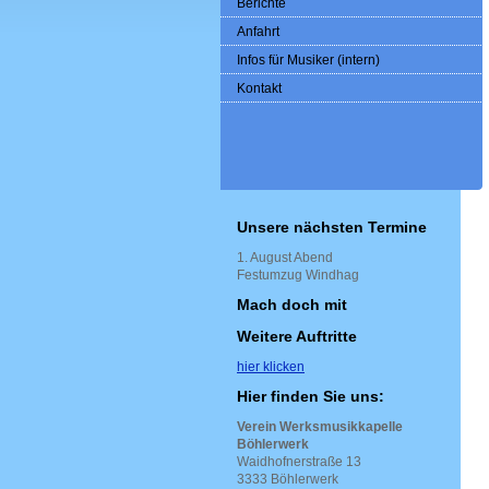
Berichte
Anfahrt
Infos für Musiker (intern)
Kontakt
Unsere nächsten Termine
1. August Abend
Festumzug Windhag
Mach doch mit
Weitere Auftritte
hier klicken
Hier finden Sie uns:
Verein Werksmusikkapelle
Böhlerwerk
Waidhofnerstraße 13
3333 Böhlerwerk