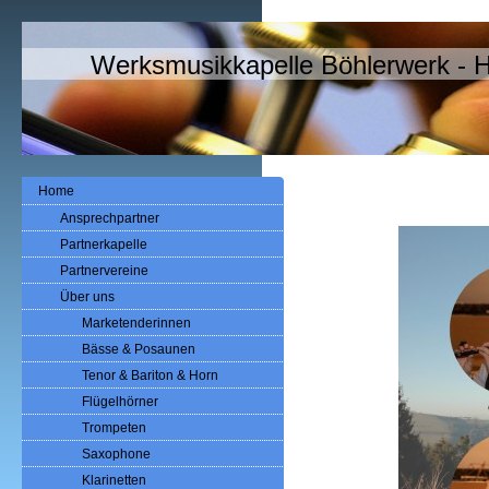
Werksmusikkapelle Böhlerwerk - 
Home
Ansprechpartner
Partnerkapelle
Partnervereine
Über uns
Marketenderinnen
Bässe & Posaunen
Tenor & Bariton & Horn
Flügelhörner
Trompeten
Saxophone
Klarinetten